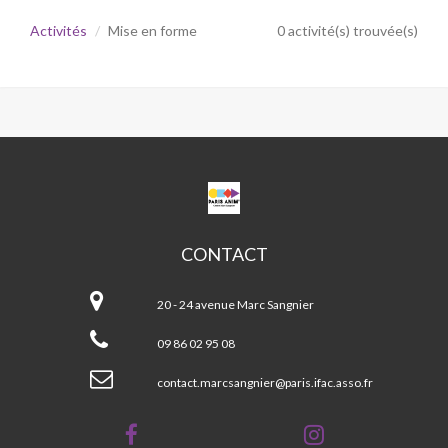
Activités
Mise en forme
0 activité(s) trouvée(s)
CPA
MARC
SANGNIER
CONTACT
CPA
Marc
20 - 24 avenue Marc Sangnier
Sangnier
09 86 02 95 08
contact.marcsangnier@paris.ifac.asso.fr