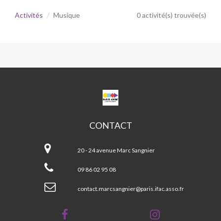
Activités
Musique
0 activité(s) trouvée(s)
CPA
MARC
SANGNIER
CONTACT
CPA
Marc
20 - 24 avenue Marc Sangnier
Sangnier
09 86 02 95 08
contact.marcsangnier@paris.ifac.asso.fr