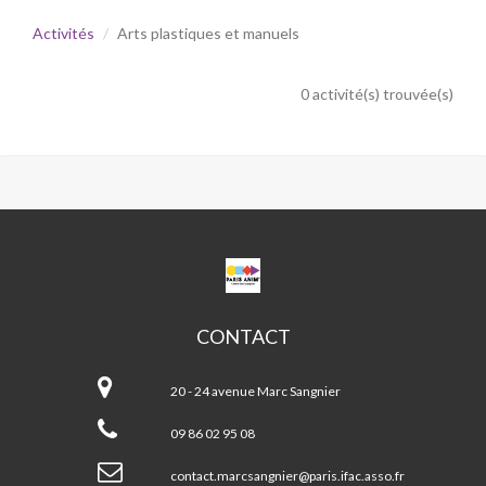
Activités
Arts plastiques et manuels
0 activité(s) trouvée(s)
CPA
MARC
SANGNIER
CONTACT
CPA
Marc
20 - 24 avenue Marc Sangnier
Sangnier
09 86 02 95 08
contact.marcsangnier@paris.ifac.asso.fr