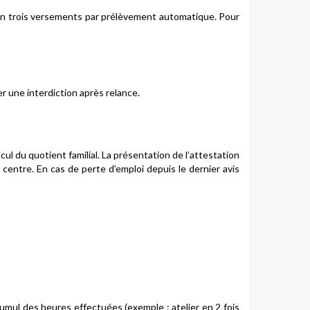
 en trois versements par prélèvement automatique. Pour
er une interdiction après relance.
cul du quotient familial. La présentation de l’attestation
au centre. En cas de perte d’emploi depuis le dernier avis
cumul des heures effectuées (exemple : atelier en 2 fois