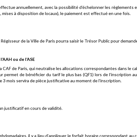
ffectue annuellement, avec la possibilité d’échelonner les règlements
, mises à disposition de locaux), le paiement est effectué en une fois.
 Régisseur de la Ville de Paris pourra saisir le Trésor Public pour demand
l’AAH ou de l’ASE
 la CAF de Paris, qui neutralise les allocations correspondantes dans le cal
eur permet de bénéficier du tarif le plus bas (QF1) lors de l’inscription 
 3 mois servira de pièce justificative au moment de l’inscription.
justificatif en cours de validité.
bdomadaires, il y a lieu d’appliquer le forfait horaire correspondant au 