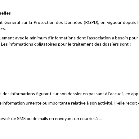
nelles
t Général sur la Protection des Données (RGPD), en vigueur depuis le
e·s.
tiquement avec le minimum d’informations dont l’association a besoin po
 Les informations obligatoires pour le traitement des dossiers sont :
es informations figurant sur son dossier en passant à l’accueil, en appe
e information urgente ou importante relative à son activité. Il·elle reço
oir de SMS ou de mails en envoyant un courriel à ....