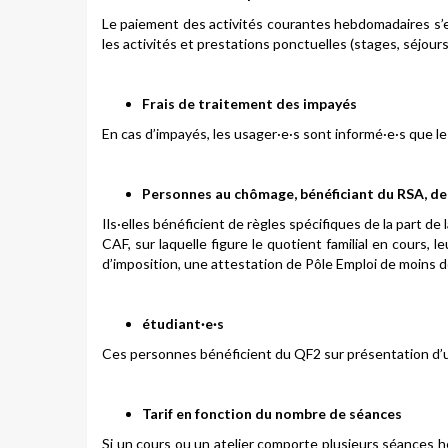
Le paiement des activités courantes hebdomadaires s’e
les activités et prestations ponctuelles (stages, séjours
Frais de traitement des impayés
En cas d’impayés, les usager·e·s sont informé·e·s que le
Personnes au chômage, bénéficiant du RSA, de 
Ils·elles bénéficient de règles spécifiques de la part de
CAF, sur laquelle figure le quotient familial en cours, l
d’imposition, une attestation de Pôle Emploi de moins de
étudiant·e·s
Ces personnes bénéficient du QF2 sur présentation d’un 
Tarif en fonction du nombre de séances
Si un cours ou un atelier comporte plusieurs séances he