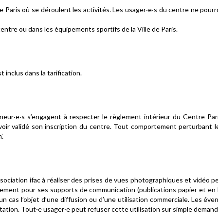
de Paris où se déroulent les activités. Les usager·e·s du centre ne 
centre ou dans les équipements sportifs de la Ville de Paris.
 inclus dans la tarification.
neur·e·s s’engagent à respecter le règlement intérieur du Centre Par
voir validé son inscription du centre. Tout comportement perturbant 
’.
’association ifac à réaliser des prises de vues photographiques et vidé
ser librement pour ses supports de communication (publications papier et en
ucun cas l’objet d’une diffusion ou d’une utilisation commerciale. Les
tation. Tout·e usager·e peut refuser cette utilisation sur simple deman