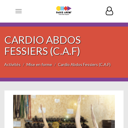
Toggle
navigation
CARDIO ABDOS
FESSIERS (C.A.F)
Activités
Mise en forme
Cardio Abdos Fessiers (C.A.F)