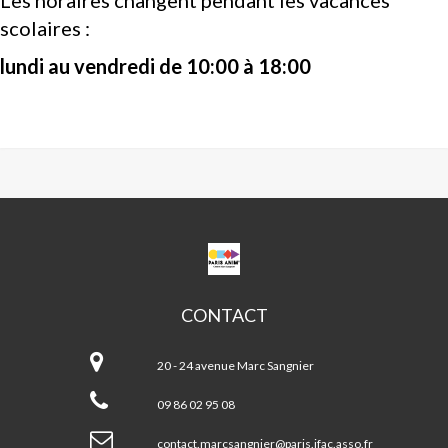
Les horaires changent pendant les vacances
scolaires :
lundi au vendredi de 10:00 à 18:00
CPA
MARC
SANGNIER
CONTACT
CPA
Marc
20 - 24 avenue Marc Sangnier
Sangnier
09 86 02 95 08
contact.marcsangnier@paris.ifac.asso.fr