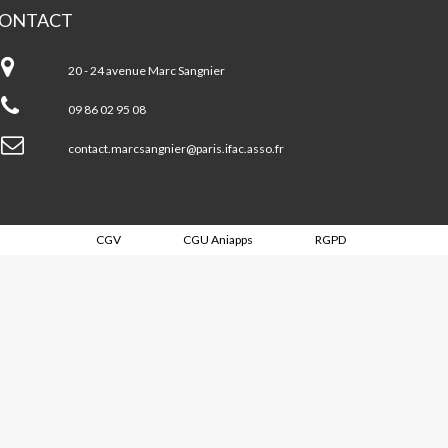
ONTACT
A
rc
20 - 24 avenue Marc Sangnier
ngnier
09 86 02 95 08
contact.marcsangnier@paris.ifac.asso.fr
CGV
CGU Aniapps
RGPD