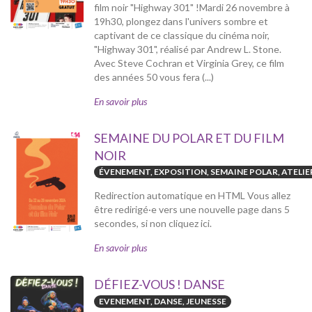
film noir "Highway 301" !Mardi 26 novembre à
19h30, plongez dans l'univers sombre et
captivant de ce classique du cinéma noir,
"Highway 301", réalisé par Andrew L. Stone.
Avec Steve Cochran et Virginia Grey, ce film
des années 50 vous fera (...)
En savoir plus
SEMAINE DU POLAR ET DU FILM
NOIR
ÉVENEMENT, EXPOSITION, SEMAINE POLAR, ATELIE
Redirection automatique en HTML Vous allez
être redirigé·e vers une nouvelle page dans 5
secondes, si non cliquez ici.
En savoir plus
DÉFIEZ-VOUS ! DANSE
EVENEMENT, DANSE, JEUNESSE