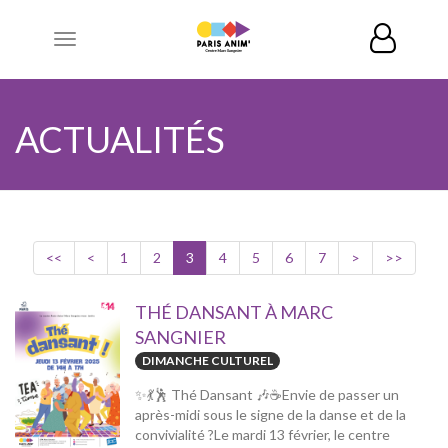
Toggle
navigation
ACTUALITÉS
<<
<
1
2
3
4
5
6
7
>
>>
THÉ DANSANT À MARC
SANGNIER
DIMANCHE CULTUREL
✨💃🕺 Thé Dansant 🎶☕Envie de passer un
après-midi sous le signe de la danse et de la
convivialité ?Le mardi 13 février, le centre