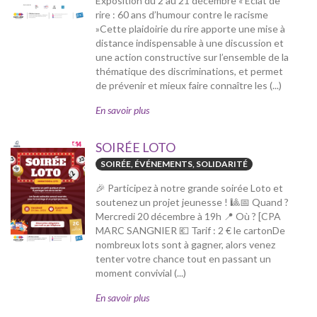
Exposition du 2 au 21 décembre « Éclat de
rire : 60 ans d’humour contre le racisme
»Cette plaidoirie du rire apporte une mise à
distance indispensable à une discussion et
une action constructive sur l’ensemble de la
thématique des discriminations, et permet
de prévenir et mieux faire connaître les (...)
En savoir plus
SOIRÉE LOTO
SOIRÉE, ÉVÉNEMENTS, SOLIDARITÉ
🎉 Participez à notre grande soirée Loto et
soutenez un projet jeunesse ! 🎱📅 Quand ?
Mercredi 20 décembre à 19h 📍 Où ? [CPA
MARC SANGNIER 💶 Tarif : 2 € le cartonDe
nombreux lots sont à gagner, alors venez
tenter votre chance tout en passant un
moment convivial (...)
En savoir plus