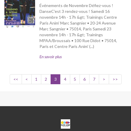
Événements de Novembre Défiez-vous !
DanseC'est 3 rendez-vous ! Samedi 16
novembre 14h - 17h &gt; Trainings Centre
Paris Anim' Marc Sangnier • 20-24 Avenue
Marc Sangnier • 75014, Paris Samedi 23
novembre 14h - 17h &gt; Trainings
MPAA/Broussais • 100 Rue Didot • 75014,
Paris et Centre Paris Anim' (...)
En savoir plus
<<
<
1
2
3
4
5
6
7
>
>>
CPA
MARC