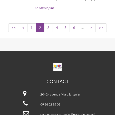
En savoir plus
<<
<
1
2
3
4
5
6
...
>
>>
CPA
MARC
SANGNIER
CONTACT
CPA
Marc
20 - 24 avenue Marc Sangnier
Sangnier
09 86 02 95 08
contact.marcsangnier@paris.ifac.asso.fr