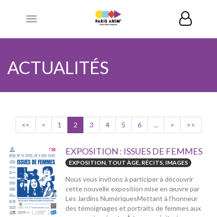
Toggle
navigation
ACTUALITÉS
<<
<
1
2
3
4
5
6
...
>
>>
EXPOSITION : ISSUES DE FEMMES
EXPOSITION, TOUT ÂGE, RÉCITS, IMAGES
Nous vous invitons à participer à découvrir
cette nouvelle exposition mise en œuvre par
Les Jardins NumériquesMettant à l’honneur
des témoignages et portraits de femmes aux