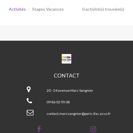
Activités
Stages Vacances
0 activité(s) trouvée(s)
CPA
MARC
SANGNIER
CONTACT
CPA
Marc
20 - 24 avenue Marc Sangnier
Sangnier
09 86 02 95 08
contact.marcsangnier@paris.ifac.asso.fr