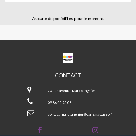
Aucune disponibilités pour le moment
CPA
MARC
SANGNIER
CONTACT
CPA
Marc
20 - 24 avenue Marc Sangnier
Sangnier
09 86 02 95 08
contact.marcsangnier@paris.ifac.asso.fr