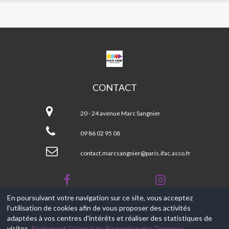
CPA
MARC
SANGNIER
CONTACT
CPA
Marc
20 - 24 avenue Marc Sangnier
Sangnier
09 86 02 95 08
contact.marcsangnier@paris.ifac.asso.fr
En poursuivant votre navigation sur ce site, vous acceptez
l'utilisation de cookies afin de vous proposer des activités
© 2017-2026, Ce site est propulsé par
Aniapps.fr
adaptées à vos centres d'intérêts et réaliser des statistiques de
visites.
Règlement Général de Protection des Données