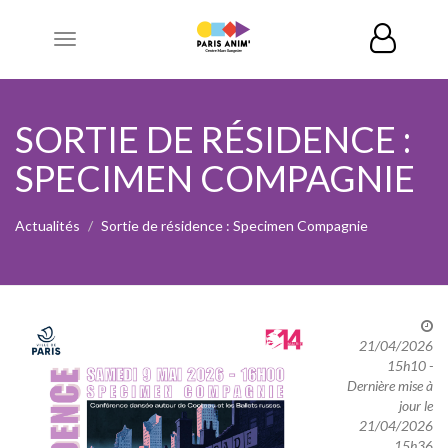
Toggle
navigation
SORTIE DE RÉSIDENCE :
SPECIMEN COMPAGNIE
Actualités
Sortie de résidence : Specimen Compagnie
21/04/2026
15h10 -
Dernière mise à
jour le
21/04/2026
15h36