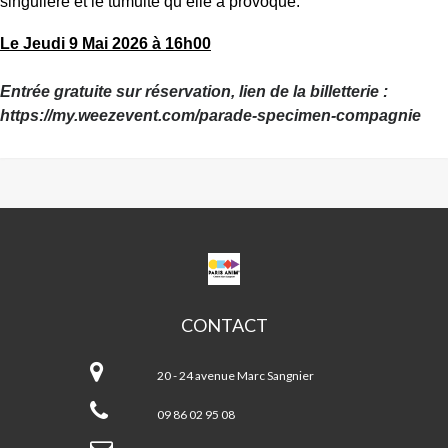
singulière et le tumulte qu’elle a provoqué.
Le Jeudi 9 Mai 2026 à 16h00
Entrée gratuite sur réservation, lien de la billetterie :
https://my.weezevent.com/parade-specimen-compagnie
CPA
MARC
SANGNIER
CONTACT
CPA
Marc
20 - 24 avenue Marc Sangnier
Sangnier
09 86 02 95 08