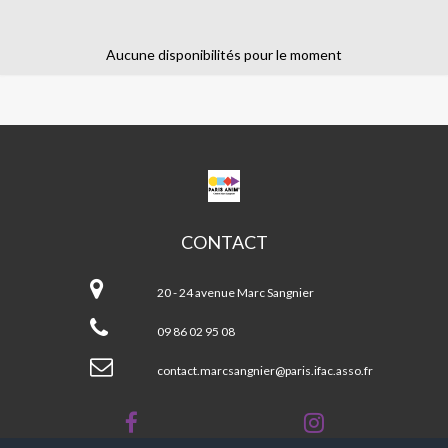
Aucune disponibilités pour le moment
CPA
MARC
SANGNIER
CONTACT
CPA
Marc
20 - 24 avenue Marc Sangnier
Sangnier
09 86 02 95 08
contact.marcsangnier@paris.ifac.asso.fr