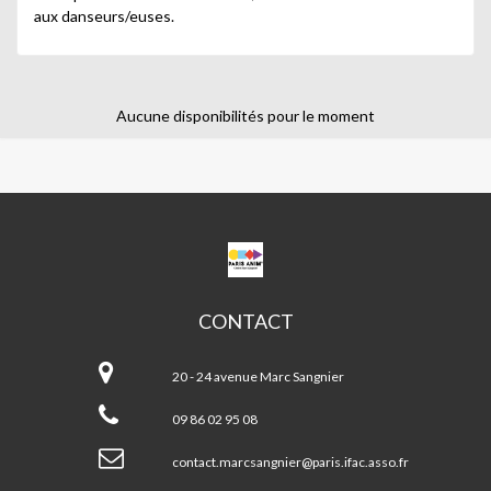
aux danseurs/euses.
Aucune disponibilités pour le moment
CPA
MARC
SANGNIER
CONTACT
CPA
Marc
20 - 24 avenue Marc Sangnier
Sangnier
09 86 02 95 08
contact.marcsangnier@paris.ifac.asso.fr