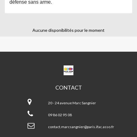
défense sans arme.
Aucune disponibilités pour le moment
CPA
MARC
SANGNIER
CONTACT
CPA
Marc
20 - 24 avenue Marc Sangnier
Sangnier
09 86 02 95 08
contact.marcsangnier@paris.ifac.asso.fr