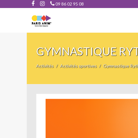
09 86 02 95 08
GYMNASTIQUE RY
Activités
Activités sportives
Gymnastique Ryt