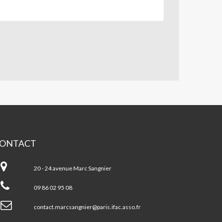
ONTACT
A
rc
20 - 24 avenue Marc Sangnier
ngnier
09 86 02 95 08
contact.marcsangnier@paris.ifac.asso.fr